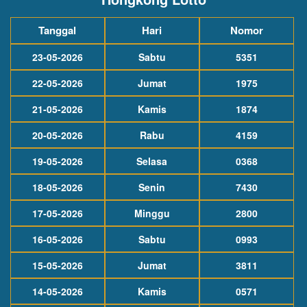
Tanggal
Hari
Nomor
23-05-2026
Sabtu
5351
22-05-2026
Jumat
1975
21-05-2026
Kamis
1874
20-05-2026
Rabu
4159
19-05-2026
Selasa
0368
18-05-2026
Senin
7430
17-05-2026
Minggu
2800
16-05-2026
Sabtu
0993
15-05-2026
Jumat
3811
14-05-2026
Kamis
0571