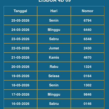
Tanggal
Hari
Nomor
25-05-2026
Senin
6794
24-05-2026
Minggu
6440
23-05-2026
Sabtu
6548
22-05-2026
Jumat
2430
21-05-2026
Kamis
4670
20-05-2026
Rabu
1324
19-05-2026
Selasa
0164
18-05-2026
Senin
1302
17-05-2026
Minggu
9846
16-05-2026
Sabtu
0146