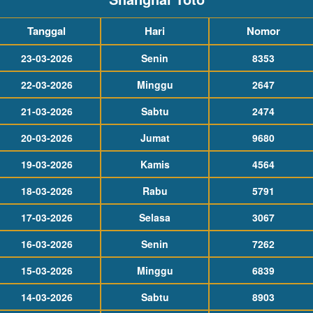
Tanggal
Hari
Nomor
23-03-2026
Senin
8353
22-03-2026
Minggu
2647
21-03-2026
Sabtu
2474
20-03-2026
Jumat
9680
19-03-2026
Kamis
4564
18-03-2026
Rabu
5791
17-03-2026
Selasa
3067
16-03-2026
Senin
7262
15-03-2026
Minggu
6839
14-03-2026
Sabtu
8903