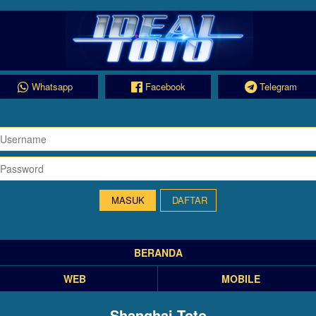
Whatsapp
Facebook
Telegram
DAFTAR
BERANDA
WEB
MOBILE
Shanghai Toto