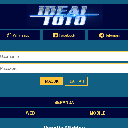
Whatsapp
Facebook
Telegram
DAFTAR
BERANDA
WEB
MOBILE
Venetia Midday