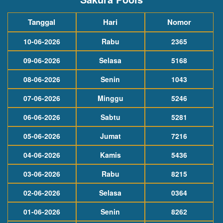
Tanggal
Hari
Nomor
10-06-2026
Rabu
2365
09-06-2026
Selasa
5168
08-06-2026
Senin
1043
07-06-2026
Minggu
5246
06-06-2026
Sabtu
5281
05-06-2026
Jumat
7216
04-06-2026
Kamis
5436
03-06-2026
Rabu
8215
02-06-2026
Selasa
0364
01-06-2026
Senin
8262