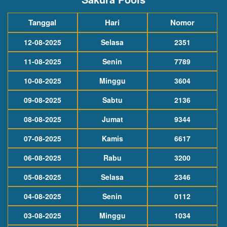
Tanggal
Hari
Nomor
12-08-2025
Selasa
2351
11-08-2025
Senin
7789
10-08-2025
Minggu
3604
09-08-2025
Sabtu
2136
08-08-2025
Jumat
9344
07-08-2025
Kamis
6617
06-08-2025
Rabu
3200
05-08-2025
Selasa
2346
04-08-2025
Senin
0112
03-08-2025
Minggu
1034