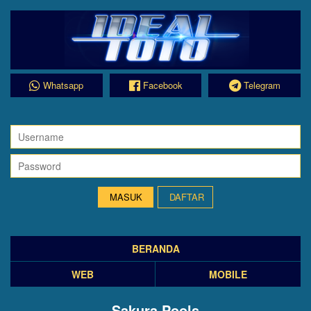
Whatsapp
Facebook
Telegram
DAFTAR
BERANDA
WEB
MOBILE
Sakura Pools