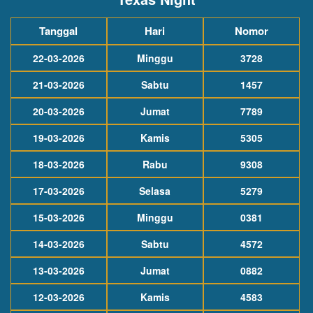
Tanggal
Hari
Nomor
22-03-2026
Minggu
3728
21-03-2026
Sabtu
1457
20-03-2026
Jumat
7789
19-03-2026
Kamis
5305
18-03-2026
Rabu
9308
17-03-2026
Selasa
5279
15-03-2026
Minggu
0381
14-03-2026
Sabtu
4572
13-03-2026
Jumat
0882
12-03-2026
Kamis
4583