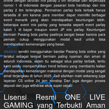
online dengan taruhan mix parlay 2 tim terbesar dan terpercaya
nomor 1 di indonesia dengan pasaran bola handicap dan mix
parlay 2 tim terlengkap. Permainan parlay bola terbaik hanya
tersedia di sini karena para member dapat memiliki berbagai
event menarik yang akan mendapatkan keuntungan lebih.
beberapa event mix parlay yang tersedia seperti event parlay
kalah 1 di bayar maupun event JP mix parlay. Keuntungan
bermain Pasang bola parlay pastinya sangat besar karena para
pemain cukup menggunakan modal kecil untuk bisa
mendapatkan kemenangan yang besar.
Idealtoto
sendiri menggunakan bandar Pasang bola online yang
terakui sebagai tempat bermain paling nyaman dan aman di
seluruh indonesia, selain itu sebagai situs parlay terbaik, tentu
kami selalu memperhatikan trend terbaru yang membantu kalian
mendapatkan kemenangan maksimal dengan modal yang sangat
amat terjangkau di tahun 2025. Jadi silahkan main sekarang juga
layanan CS online 24 jam nonstop Dan juga dengan proses
deposit dan juga withdraw akun super cepat!
Lisensi Resmi ONE LIVE
GAMING yang Terbukti Aman