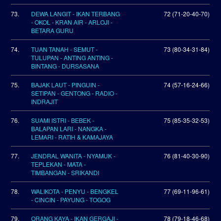
73.
DEWA LANGIT - IKAN TERBANG
72 (71-20-40-70)
- OKOL - KRAN AIR - ARLOJI -
BETARA GURU
74.
TUAN TANAH - SEMUT -
73 (80-34-31-84)
TULUPAN - ANTING ANTING -
BINTANG - DURSASANA
75.
BAJAK LAUT - PINGUIN -
74 (57-16-24-66)
SETIPAN - GENTONG - RADIO -
INDRAJIT
76.
SUAMI ISTRI - BEBEK -
75 (85-35-32-53)
BALAPAN LARI - NANGKA -
LEMARI - RATIH & KAMAJAYA
77.
JENDRAL WANITA - NYAMUK -
76 (81-40-30-90)
TEPLEKAN - MATA -
TIMBANGAN - SRIKANDI
78.
WALIKOTA - PENYU - BENGKEL
77 (69-11-96-61)
- CINCIN - PAYUNG - TOGOG
79.
ORANG KAYA - IKAN GERGAJI -
78 (79-18-46-68)