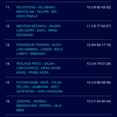
11.
KELENTENG - KELABANG -
10 (18-82-03-32)
MENYELAM - KELAPA - BIR -
SANG PAMUJI
12.
MENTERI SERAKAH - ANJING -
11 (15-77-02-27)
LARI CEPAT - SAPU - KIPAS -
SENGKUNI
13.
PENASEHAT PERANG - KUDA -
12 (04-69-17-19)
LARI GAWANG - LEMON - BOLA
LAMPU - WIBISANA
14.
PENJAGA PINTU - GAJAH -
13 (14-79-07-29)
LARI ESTAFED - KIPAS ANGIN -
KERIS - PRABU KESA
15.
POTONG BABI - ONTA - TOLAK
14 (13-96-08-46)
PELURU - JEMBATAN - SPET
(SUNTIKAN) - JAYA LANGSUAN
16.
JENDRAL - KERBAU -
15 (11-54-00-04)
MENDAYUNG - PEPAYA - JALA -
BIMA