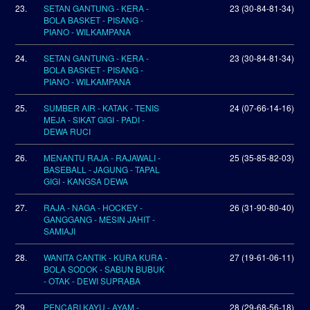
23.
SETAN GANTUNG - KERA -
23 (30-84-81-34)
BOLA BASKET - PISANG -
PIANO - WILKAMPANA
24.
SETAN GANTUNG - KERA -
23 (30-84-81-34)
BOLA BASKET - PISANG -
PIANO - WILKAMPANA
25.
SUMBER AIR - KATAK - TENIS
24 (07-66-14-16)
MEJA - SIKAT GIGI - PADI -
DEWA RUCI
26.
MENANTU RAJA - RAJAWALI -
25 (35-85-82-03)
BASEBALL - JAGUNG - TAPAL
GIGI - KANGSA DEWA
27.
RAJA - NAGA - HOCKEY -
26 (31-90-80-40)
GANGGANG - MESIN JAHIT -
SAMIAJI
28.
WANITA CANTIK - KURA KURA -
27 (19-61-06-11)
BOLA SODOK - SABUN BUBUK
- OTAK - DEWI SUPRABA
29.
PENCARI KAYU - AYAM -
28 (29-68-56-18)