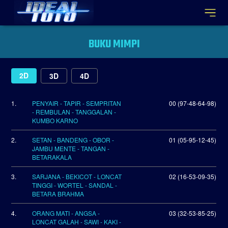
BUKU MIMPI
2D
3D
4D
1.
PENYAIR - TAPIR - SEMPRITAN
00 (97-48-64-98)
- REMBULAN - TANGGALAN -
KUMBO KARNO
2.
SETAN - BANDENG - OBOR -
01 (05-95-12-45)
JAMBU MENTE - TANGAN -
BETARAKALA
3.
SARJANA - BEKICOT - LONCAT
02 (16-53-09-35)
TINGGI - WORTEL - SANDAL -
BETARA BRAHMA
4.
ORANG MATI - ANGSA -
03 (32-53-85-25)
LONCAT GALAH - SAWI - KAKI -