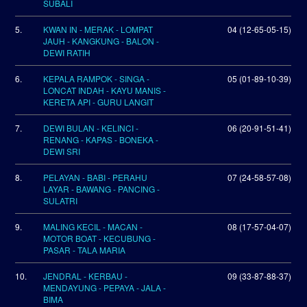
SUBALI
5.
KWAN IN - MERAK - LOMPAT
04 (12-65-05-15)
JAUH - KANGKUNG - BALON -
DEWI RATIH
6.
KEPALA RAMPOK - SINGA -
05 (01-89-10-39)
LONCAT INDAH - KAYU MANIS -
KERETA API - GURU LANGIT
7.
DEWI BULAN - KELINCI -
06 (20-91-51-41)
RENANG - KAPAS - BONEKA -
DEWI SRI
8.
PELAYAN - BABI - PERAHU
07 (24-58-57-08)
LAYAR - BAWANG - PANCING -
SULATRI
9.
MALING KECIL - MACAN -
08 (17-57-04-07)
MOTOR BOAT - KECUBUNG -
PASAR - TALA MARIA
10.
JENDRAL - KERBAU -
09 (33-87-88-37)
MENDAYUNG - PEPAYA - JALA -
BIMA