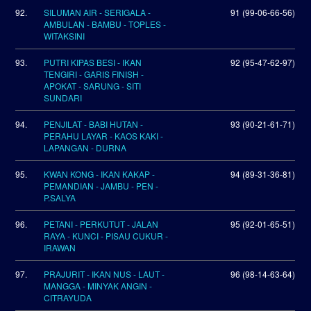
92.
SILUMAN AIR - SERIGALA -
91 (99-06-66-56)
AMBULAN - BAMBU - TOPLES -
WITAKSINI
93.
PUTRI KIPAS BESI - IKAN
92 (95-47-62-97)
TENGIRI - GARIS FINISH -
APOKAT - SARUNG - SITI
SUNDARI
94.
PENJILAT - BABI HUTAN -
93 (90-21-61-71)
PERAHU LAYAR - KAOS KAKI -
LAPANGAN - DURNA
95.
KWAN KONG - IKAN KAKAP -
94 (89-31-36-81)
PEMANDIAN - JAMBU - PEN -
P.SALYA
96.
PETANI - PERKUTUT - JALAN
95 (92-01-65-51)
RAYA - KUNCI - PISAU CUKUR -
IRAWAN
97.
PRAJURIT - IKAN NUS - LAUT -
96 (98-14-63-64)
MANGGA - MINYAK ANGIN -
CITRAYUDA