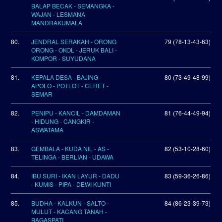
BALAP BECAK - SEMANGKA -
WAJAN - LESMANA
MANDRAKUMALA
80.
JENDRAL SERAKAH - ORONG
79 (78-13-43-63)
ORONG - OKOL - JERUK BALI -
KOMPOR - SUYUDANA
81.
KEPALA DESA - BAJING -
80 (73-49-48-99)
APOLO - POTLOT - CERET -
SEMAR
82.
PENIPU - KANCIL - DAMDAMAN
81 (76-44-49-94)
- HIDUNG - CANGKIR -
ASWATAMA
83.
GEMBALA - KUDA NIL - AS -
82 (53-10-28-60)
TELINGA - BERLIAN - UDAWA
84.
IBU SURI - IKAN LAYUR - DADU
83 (59-36-26-86)
- KUMIS - PIPA - DEWI KUNTI
85.
BUDHA - KALKUN - SALTO -
84 (86-23-39-73)
MULUT - KACANG TANAH -
BAGASPATI