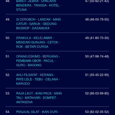
48.
BANCI - ZEBRA - UPACARA
47 (50-92-21-42)
BENDERA - TANGGA - HOTEL -
STUNA
49.
SI CEROBOH - LANDAK - MAIN
48 (46-00-79-50)
CATUR - GARUK - GEDUNG
BIOSKOP - DASAMUKA
50.
DRAKULA - KELELAWAR -
49 (41-80-70-30)
MENDAKI GUNUNG - CETOK -
ROK - BETARI DURGA
51.
ORANG ESKIMO - BERUANG -
50 (47-98-74-48)
PEMBAWA OBOR - PACUL -
GURU - BAGONG
52.
AHLI FILSAFAT - KERANG -
51 (55-45-22-95)
PATE LELE - TEBU - CELANA -
NARODO
53.
RAJA LAUT - IKAN PAUS - MAIN
52 (66-03-99-85)
TALI - MATAHARI - DOMPET -
ANTASENA
54.
PENJUAL SILAT - IKAN DURI -
53 (82-02-35-52)