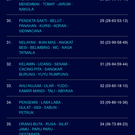
MENEMBAK - TOMAT - JARUM -
NAKULA
30.
PENDETA SAKTI - BELUT -
29 (28-63-53-13)
PANAHAN - KURSI - KORAN -
SIDIWACANA
31.
NELAYAN - IKAN MAS - ANGKAT
30 (23-99-58-49)
BESI - BELIMBING - WC - NAGA
TATMALA
32.
KELAMIN - UDANG - SENAM -
31 (26-94-59-44)
CACING PITA - SANGKAR
BURUNG - YUYU RUMPUNG
33.
AHLI NUJUM - ULAR - YUDO -
32 (03-60-18-10)
KAMAR MANDI - TALI - ABIYASA
34.
PENGEMIS - LABA LABA -
33 (09-86-16-36)
GULAT - GIGI - SABUN -
PETRUK
35.
ORANG BUTA - RUSA - SILAT -
34 (36-73-89-23)
JAMU - PARU PARU -
DESTARATA