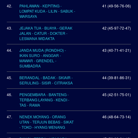
42.
PAHLAWAN - KEPITING -
41 (49-56-76-06)
LOMPAT KUDA - LILIN - SABUK -
WARSAYA
43.
JEJAKA TUA - BUAYA - GERAK
42 (45-97-72-47)
JALAN - CATUR - DOKTER -
LESMANA WIDAKTA
44.
JANDA MUDA (RONDHO) -
43 (40-71-41-21)
IKAN SURO - ANGGAR -
MAWAR - GRENDEL -
SUMBADRA
45.
BERANDAL - BADAK - SKIAIR -
44 (39-81-86-31)
SERULING - SISIR - CITRAKSA
46.
PENGEMBARA - BANTENG -
45 (42-51-75-01)
TERBANG LAYANG - KENDI -
TAS - RAMA
47.
NENEK MOYANG - ORANG
46 (48-64-73-14)
UTAN - TERJUN BEBAS - SIKAT
- TOKO - HYANG WENANG