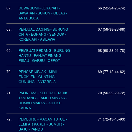
67.
DEWA BUMI - JERAPAH -
66 (52-24-25-74)
SAWATAN - SUKUN - GELAS -
ANTA BOGA
68.
PENJUAL DAGING - BURUNG
67 (58-38-23-88)
ONTA - EGRANG - SENDOK -
KOREK API - ABILAWA
69.
PEMBUAT PEDANG - BURUNG
68 (60-28-91-78)
HANTU - PANJAT PINANG -
PISAU - GARBU - CEPOT
70.
PENCARI JEJAK - MIMI -
69 (77-12-44-62)
ENGKLEK - GUNTING -
GUNUNG - ANTAREJA
71.
PALINGMA - KELEDAI - TARIK
70 (56-22-29-72)
TAMBANG - LAMPU MINYAK -
RUMAH MAKAN - ADIPATI
KARNA
72.
PEMBURU - MACAN TUTUL -
71 (72-43-45-93)
LEMPAR KARET - SUMUR -
BAJU - PANDU