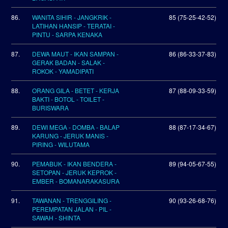
86.
WANITA SIHIR - JANGKRIK -
85 (75-25-42-52)
LATIHAN HANSIP - TERATAI -
PINTU - SARPA KENAKA
87.
DEWA MAUT - IKAN SAMPAN -
86 (86-33-37-83)
GERAK BADAN - SALAK -
ROKOK - YAMADIPATI
88.
ORANG GILA - BETET - KERJA
87 (88-09-33-59)
BAKTI - BOTOL - TOILET -
BURISWARA
89.
DEWI MEGA - DOMBA - BALAP
88 (87-17-34-67)
KARUNG - JERUK MANIS -
PIRING - WILUTAMA
90.
PEMABUK - IKAN BENDERA -
89 (94-05-67-55)
SETOPAN - JERUK KEPROK -
EMBER - BOMANARAKASURA
91.
TAWANAN - TRENGGILING -
90 (93-26-68-76)
PEREMPATAN JALAN - PIL -
SAWAH - SHINTA