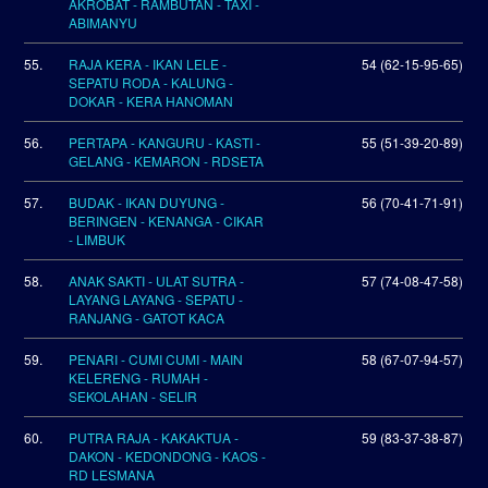
AKROBAT - RAMBUTAN - TAXI -
ABIMANYU
55.
RAJA KERA - IKAN LELE -
54 (62-15-95-65)
SEPATU RODA - KALUNG -
DOKAR - KERA HANOMAN
56.
PERTAPA - KANGURU - KASTI -
55 (51-39-20-89)
GELANG - KEMARON - RDSETA
57.
BUDAK - IKAN DUYUNG -
56 (70-41-71-91)
BERINGEN - KENANGA - CIKAR
- LIMBUK
58.
ANAK SAKTI - ULAT SUTRA -
57 (74-08-47-58)
LAYANG LAYANG - SEPATU -
RANJANG - GATOT KACA
59.
PENARI - CUMI CUMI - MAIN
58 (67-07-94-57)
KELERENG - RUMAH -
SEKOLAHAN - SELIR
60.
PUTRA RAJA - KAKAKTUA -
59 (83-37-38-87)
DAKON - KEDONDONG - KAOS -
RD LESMANA