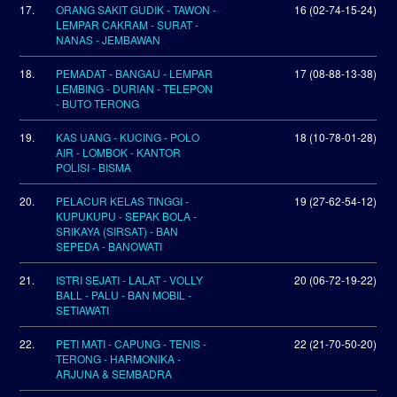
17.
ORANG SAKIT GUDIK - TAWON -
16 (02-74-15-24)
LEMPAR CAKRAM - SURAT -
NANAS - JEMBAWAN
18.
PEMADAT - BANGAU - LEMPAR
17 (08-88-13-38)
LEMBING - DURIAN - TELEPON
- BUTO TERONG
19.
KAS UANG - KUCING - POLO
18 (10-78-01-28)
AIR - LOMBOK - KANTOR
POLISI - BISMA
20.
PELACUR KELAS TINGGI -
19 (27-62-54-12)
KUPUKUPU - SEPAK BOLA -
SRIKAYA (SIRSAT) - BAN
SEPEDA - BANOWATI
21.
ISTRI SEJATI - LALAT - VOLLY
20 (06-72-19-22)
BALL - PALU - BAN MOBIL -
SETIAWATI
22.
PETI MATI - CAPUNG - TENIS -
22 (21-70-50-20)
TERONG - HARMONIKA -
ARJUNA & SEMBADRA