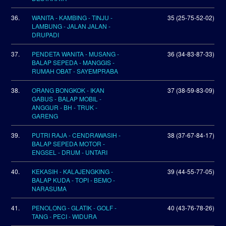
36.
WANITA - KAMBING - TINJU -
35 (25-75-52-02)
LAMBUNG - JALAN JALAN -
DRUPADI
37.
PENDETA WANITA - MUSANG -
36 (34-83-87-33)
BALAP SEPEDA - MANGGIS -
RUMAH OBAT - SAYEMPRABA
38.
ORANG BONGKOK - IKAN
37 (38-59-83-09)
GABUS - BALAP MOBIL -
ANGGUR - BH - TRUK -
GARENG
39.
PUTRI RAJA - CENDRAWASIH -
38 (37-67-84-17)
BALAP SEPEDA MOTOR -
ENGSEL - DRUM - UNTARI
40.
KEKASIH - KALAJENGKING -
39 (44-55-77-05)
BALAP KUDA - TOPI - BEMO -
NARASUMA
41.
PENOLONG - GLATIK - GOLF -
40 (43-76-78-26)
TANG - PECI - WIDURA